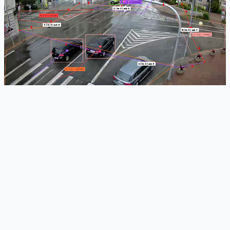
Ruch pod kontrolą, jak w grze
strategicznej
Ilość zastosowań Smart Road ogranicza tylko nasza wyobraźnia.
Rozwiązanie stworzyliśmy z myślą o miastach, w których
decyzje mają być podejmowane na podstawie danych, a nie na
wyczucie. Skorzystają z niego służby miejskie, zyskają
mieszkańcy i środowisko naturalne.
Zarząd Dróg i Transportu: optymalizacja organizacji ruchu,
mniej korków, płynniejsze skrzyżowania, lepsze priorytety