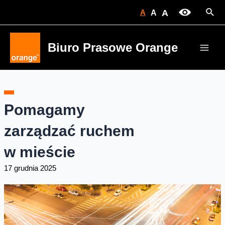
Skip
Sear
A
A
A
to
content
Biuro Prasowe Orange
Main
Men
Pomagamy
zarządzać ruchem
w mieście
17 grudnia 2025