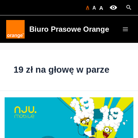
Skip
Sear
A
A
A
to
content
Biuro Prasowe Orange
Main
Men
19 zł na głowę w parze