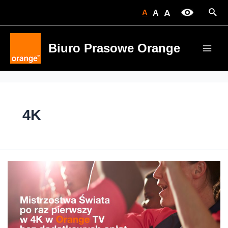
Skip
Sear
A
A
A
to
content
Biuro Prasowe Orange
Main
Men
4K