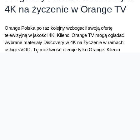
4K na życzenie w Orange TV
Orange Polska po raz kolejny wzbogacił swoją ofertę
telewizyjną w jakości 4K. Klienci Orange TV mogą oglądać
wybrane materiały Discovery w 4K na życzenie w ramach
usługi sVOD. Tę możliwość oferuje tylko Orange. Klienci
Orange TV w technologii IPTV, korzystający z dekodera
Samsung ICU 100 4K UHD, mogą oglądać wybrane programy i
seriale w jakości …
Programy
Read More »
i
seriale
Discovery
w
4K
na
życzenie