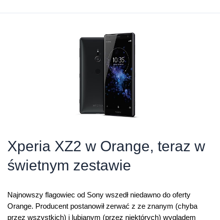
w
jakości
4K
w
Orange
TV
bez
dodatkowych
opłat
Xperia XZ2 w Orange, teraz w
świetnym zestawie
Najnowszy flagowiec od Sony wszedł niedawno do oferty
Orange. Producent postanowił zerwać z ze znanym (chyba
przez wszystkich) i lubianym (przez niektórych) wyglądem