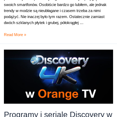
swoich smartfonów. Osobiście bardzo go lubiłem, ale jednak
trendy w modzie są nieubłagane i czasem trzeba za nimi
podążyć. Nie inaczej było tym razem. Ostatecznie zamiast
dwóch szklanych płytek i grubej, półokrągłej …
Xperia
Read More »
XZ2
w
Orange,
teraz
w
świetnym
zestawie
Programy i seriale Discovery w