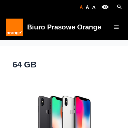
Skip
Sear
A
A
A
to
content
Biuro Prasowe Orange
Main
Men
64 GB