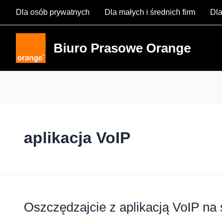
Skip
Dla osób prywatnych
Dla małych i średnich firm
Dla
to
content
Biuro Prasowe Orange
aplikacja VoIP
Oszczędzajcie z aplikacją VoIP na s