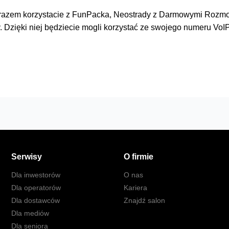
 zarazem korzystacie z FunPacka, Neostrady z Darmowymi Rozm
ay. Dzięki niej będziecie mogli korzystać ze swojego numeru V
Serwisy
O firmie
Dla inwestorów
O nas
Dla operatorów
Kariera
Dla dostawców
Znajdź salon
Dla mediów
Dla seniora