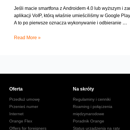
Jeśli macie smartfona z Androidem 4.0 lub wyższym i
aplikacji VoIP, którą właśnie umieściliśmy w Google Pl
A to po pierwsze oznacza wykonywanie i odbieranie …
Oszczędzajcie
Read More »
z
aplikacją
VoIP
na
smartfony
i
tablety
Oferta
Na skróty
Przedłuż umowę
Regulaminy i cenniki
Przenieś numer
Roaming i połączenia
Internet
międzynarodowe
Orange Flex
Poradnik Orange
Offers for foreigners
Status urządzenia na raty