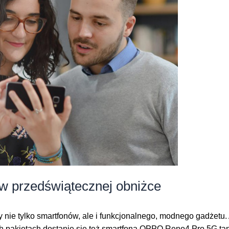
w przedświątecznej obniżce
y nie tylko smartfonów, ale i funkcjonalnego, modnego gadżetu
h pakietach dostanie się też smartfona OPPO Reno4 Pro 5G tan