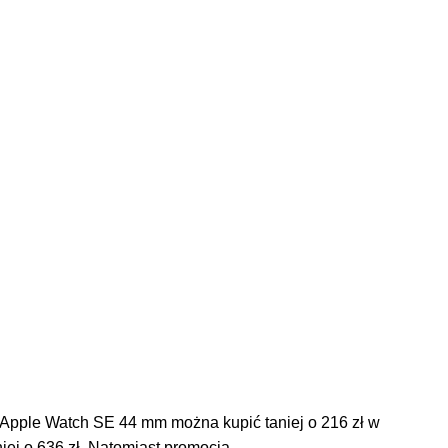
. Apple Watch SE 44 mm można kupić taniej o 216 zł w
iej o 636 zł. Natomiast promocja …