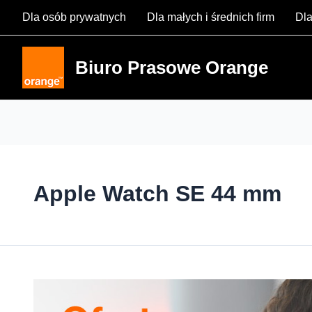
Skip
Dla osób prywatnych
Dla małych i średnich firm
Dla
to
content
Biuro Prasowe Orange
Apple Watch SE 44 mm