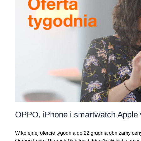
OPPO, iPhone i smartwatch Apple 
W kolejnej ofercie tygodnia do 22 grudnia obniżamy cen
Orange Love i Planach Mobilnych 55 i 75. W tych samyc