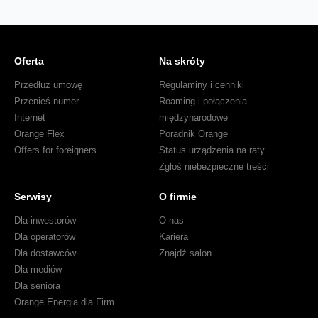
Oferta
Na skróty
Przedłuż umowę
Regulaminy i cenniki
Przenieś numer
Roaming i połączenia
Internet
międzynarodowe
Orange Flex
Poradnik Orange
Offers for foreigners
Status urządzenia na raty
Zgłoś niebezpieczne treści
Serwisy
O firmie
Dla inwestorów
O nas
Dla operatorów
Kariera
Dla dostawców
Znajdź salon
Dla mediów
Dla seniora
Orange Energia dla Firm