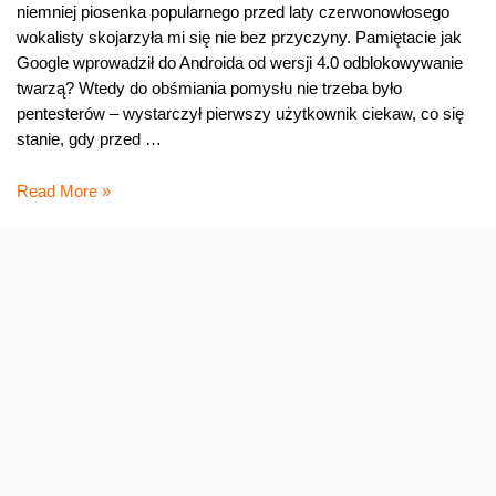
niemniej piosenka popularnego przed laty czerwonowłosego
wokalisty skojarzyła mi się nie bez przyczyny. Pamiętacie jak
Google wprowadził do Androida od wersji 4.0 odblokowywanie
twarzą? Wtedy do obśmiania pomysłu nie trzeba było
pentesterów – wystarczył pierwszy użytkownik ciekaw, co się
stanie, gdy przed …
Uśmiechnij
Read More »
się,
a
dam
Ci
hasła!