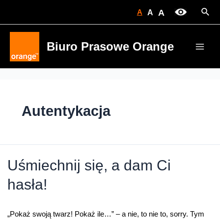
Skip
Sear
A
A
A
to
content
Biuro Prasowe Orange
Main
Men
Autentykacja
Uśmiechnij się, a dam Ci
hasła!
„Pokaż swoją twarz! Pokaż ile…” – a nie, to nie to, sorry. Tym