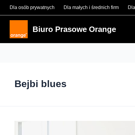
Skip
Dla osób prywatnych
Dla małych i średnich firm
Dla
to
content
Biuro Prasowe Orange
Bejbi blues