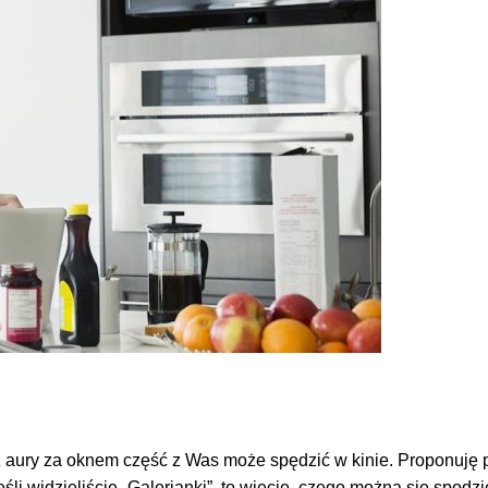
z aury za oknem część z Was może spędzić w kinie. Proponuję 
Jeśli widzieliście „Galerianki”, to wiecie, czego można się sp