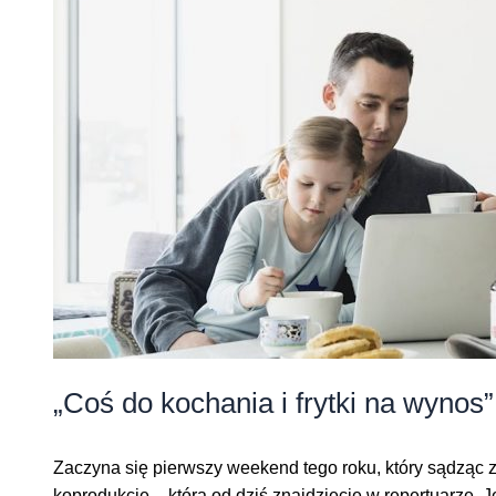
„Coś do kochania i frytki na wynos”
Zaczyna się pierwszy weekend tego roku, który sądząc 
koprodukcję – którą od dziś znajdziecie w repertuarze. 