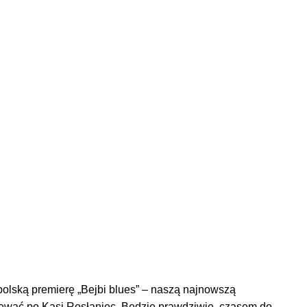
polską premierę „Bejbi blues” – naszą najnowszą
odziewać po Kasi Rosłaniec. Będzie prawdziwie, czasem do