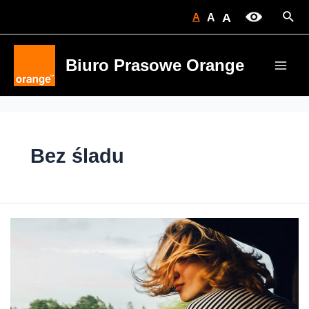
Skip
Sear
A
A
A
to
content
Biuro Prasowe Orange
Main
Men
Bez śladu