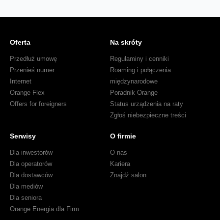
Oferta
Na skróty
Przedłuż umowę
Regulaminy i cenniki
Przenieś numer
Roaming i połączenia
Internet
międzynarodowe
Orange Flex
Poradnik Orange
Offers for foreigners
Status urządzenia na raty
Zgłoś niebezpieczne treści
Serwisy
O firmie
Dla inwestorów
O nas
Dla operatorów
Kariera
Dla dostawców
Znajdź salon
Dla mediów
Dla seniora
Orange Energia dla Firm