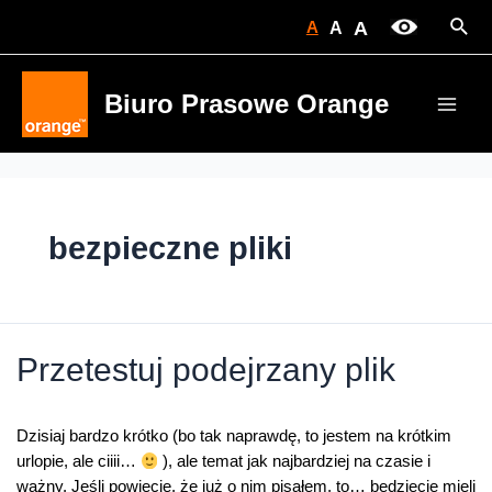
Skip
Sear
A
A
A
to
content
Biuro Prasowe Orange
Main
Men
bezpieczne pliki
Przetestuj podejrzany plik
Dzisiaj bardzo krótko (bo tak naprawdę, to jestem na krótkim
urlopie, ale ciiii…
), ale temat jak najbardziej na czasie i
ważny. Jeśli powiecie, że już o nim pisałem, to… będziecie mieli