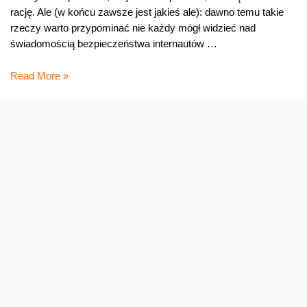
rację. Ale (w końcu zawsze jest jakieś ale): dawno temu takie
rzeczy warto przypominać nie każdy mógł widzieć nad
świadomością bezpieczeństwa internautów …
Przetestuj
Read More »
podejrzany
plik