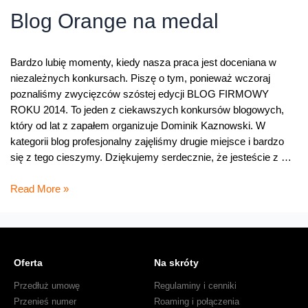
blogowy!
Blog Orange na medal
(rozstrzygnięcie
konkursu)
Bardzo lubię momenty, kiedy nasza praca jest doceniana w
niezależnych konkursach. Piszę o tym, ponieważ wczoraj
poznaliśmy zwycięzców szóstej edycji BLOG FIRMOWY
ROKU 2014. To jeden z ciekawszych konkursów blogowych,
który od lat z zapałem organizuje Dominik Kaznowski. W
kategorii blog profesjonalny zajęliśmy drugie miejsce i bardzo
się z tego cieszymy. Dziękujemy serdecznie, że jesteście z …
Blog
Read More »
Orange
na
medal
Oferta
Na skróty
Przedłuż umowę
Regulaminy i cenniki
Przenieś numer
Roaming i połączenia