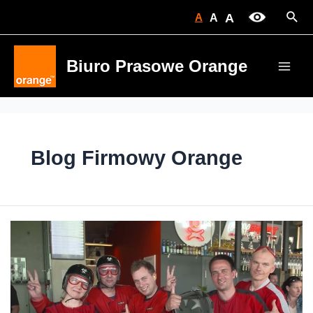
Skip
Sear
A
A
A
to
content
Biuro Prasowe Orange
Main
Men
Blog Firmowy Orange