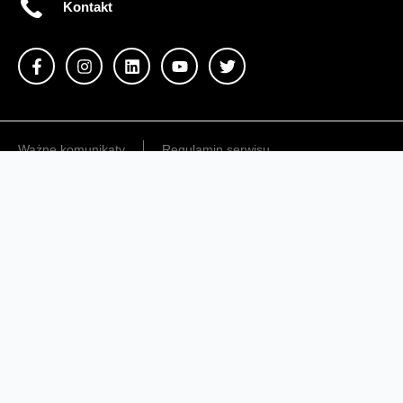
Kontakt
Ważne komunikaty
Regulamin serwisu
Warunki zakupów
Ochrona danych osobowych
Polityka prywatności
Zmień ustawienia cookies
Sieć#1
Inwestycje dofinansowane z UE
Nieruchomości Orange
Multibox
Odpowiedzialny biznes
Fundacja Orange
Telefon domowy
Dbam o bliskich
Razem dla planety
Razem w sieci
Program Re
Tłumacz języka migowego
Confort+
© 2026 Orange Polska S.A. Wszystkie prawa zastrzeżone.