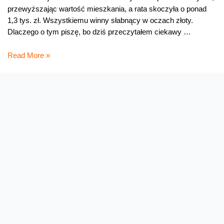
przewyższając wartość mieszkania, a rata skoczyła o ponad
1,3 tys. zł. Wszystkiemu winny słabnący w oczach złoty.
Dlaczego o tym piszę, bo dziś przeczytałem ciekawy …
Czy
Read More »
telefony
będą
droższe?