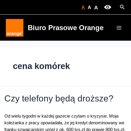
Skip
Sear
A
A
A
to
content
Biuro Prasowe Orange
Main
Men
cena komórek
Czy telefony będą droższe?
Od wielu tygodni w każdej gazecie czytam o kryzysie. Moja
koleżanka z pracy opowiadała, że jej kredyt denominowany we
franku szwajcarskim urósł z ok. 600 tys.zł do prawie 800 tys.zł,