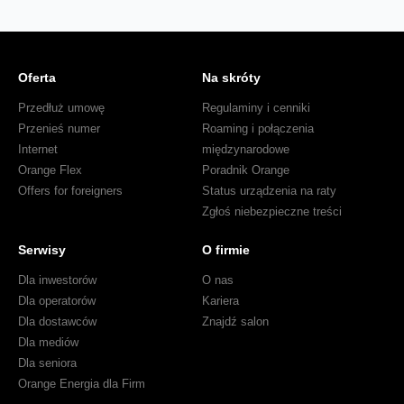
Oferta
Na skróty
Przedłuż umowę
Regulaminy i cenniki
Przenieś numer
Roaming i połączenia
Internet
międzynarodowe
Orange Flex
Poradnik Orange
Offers for foreigners
Status urządzenia na raty
Zgłoś niebezpieczne treści
Serwisy
O firmie
Dla inwestorów
O nas
Dla operatorów
Kariera
Dla dostawców
Znajdź salon
Dla mediów
Dla seniora
Orange Energia dla Firm