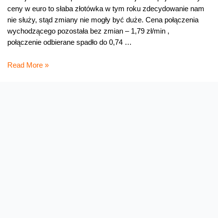
ceny w euro to słaba złotówka w tym roku zdecydowanie nam
nie służy, stąd zmiany nie mogły być duże. Cena połączenia
wychodzącego pozostała bez zmian – 1,79 zł/min ,
połączenie odbierane spadło do 0,74 …
Od
Read More »
lipca
zmiany
w
roamingu