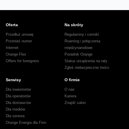
Oferta
Na skróty
Przedłuż umowę
Regulaminy i cenniki
Przenieś numer
Roaming i połączenia
Internet
międzynarodowe
Orange Flex
Poradnik Orange
Offers for foreigners
Status urządzenia na raty
Zgłoś niebezpieczne treści
Serwisy
O firmie
Dla inwestorów
O nas
Dla operatorów
Kariera
Dla dostawców
Znajdź salon
Dla mediów
Dla seniora
Orange Energia dla Firm