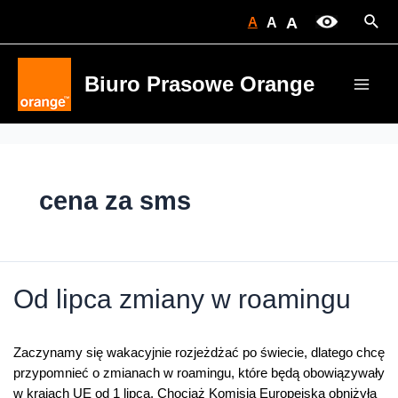
Skip
Sear
A
A
A
to
content
Biuro Prasowe Orange
Main
Men
cena za sms
Od lipca zmiany w roamingu
Zaczynamy się wakacyjnie rozjeżdżać po świecie, dlatego chcę
przypomnieć o zmianach w roamingu, które będą obowiązywały
w krajach UE od 1 lipca. Chociaż Komisja Europejska obniżyła