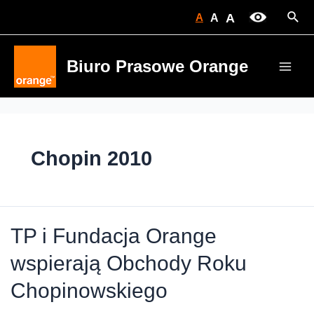
Skip
Sear
A
A
A
to
content
Biuro Prasowe Orange
Main
Men
Chopin 2010
TP i Fundacja Orange
wspierają Obchody Roku
Chopinowskiego