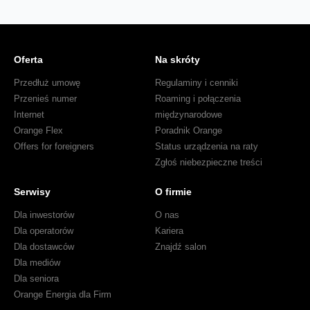
Oferta
Na skróty
Przedłuż umowę
Regulaminy i cenniki
Przenieś numer
Roaming i połączenia
Internet
międzynarodowe
Orange Flex
Poradnik Orange
Offers for foreigners
Status urządzenia na raty
Zgłoś niebezpieczne treści
Serwisy
O firmie
Dla inwestorów
O nas
Dla operatorów
Kariera
Dla dostawców
Znajdź salon
Dla mediów
Dla seniora
Orange Energia dla Firm