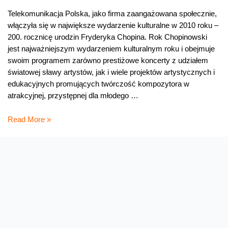
Telekomunikacja Polska, jako firma zaangażowana społecznie,
włączyła się w największe wydarzenie kulturalne w 2010 roku –
200. rocznicę urodzin Fryderyka Chopina. Rok Chopinowski
jest najważniejszym wydarzeniem kulturalnym roku i obejmuje
swoim programem zarówno prestiżowe koncerty z udziałem
światowej sławy artystów, jak i wiele projektów artystycznych i
edukacyjnych promujących twórczość kompozytora w
atrakcyjnej, przystępnej dla młodego …
TP
Read More »
i
Fundacja
Orange
wspierają
Obchody
Roku
Chopinowskiego