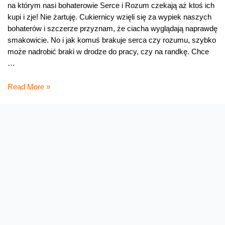
na którym nasi bohaterowie Serce i Rozum czekają aż ktoś ich
kupi i zje! Nie żartuję. Cukiernicy wzięli się za wypiek naszych
bohaterów i szczerze przyznam, że ciacha wyglądają naprawdę
smakowicie. No i jak komuś brakuje serca czy rozumu, szybko
może nadrobić braki w drodze do pracy, czy na randkę. Chce
…
Czego
Read More »
to
cukiernik
nie
wymyśli…