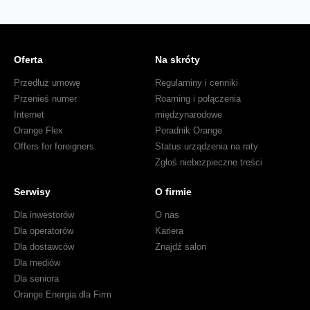
Oferta
Na skróty
Przedłuż umowę
Regulaminy i cenniki
Przenieś numer
Roaming i połączenia
Internet
międzynarodowe
Orange Flex
Poradnik Orange
Offers for foreigners
Status urządzenia na raty
Zgłoś niebezpieczne treści
Serwisy
O firmie
Dla inwestorów
O nas
Dla operatorów
Kariera
Dla dostawców
Znajdź salon
Dla mediów
Dla seniora
Orange Energia dla Firm