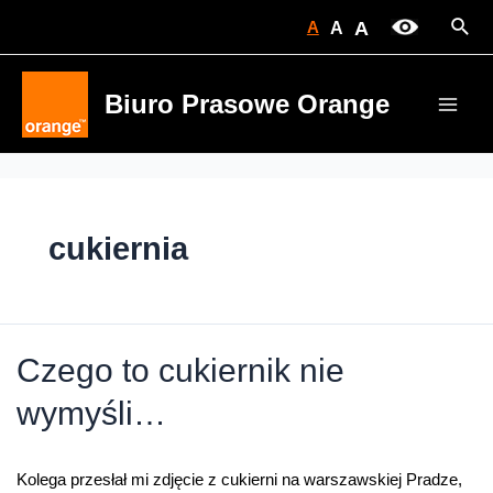
Skip
Sear
A
A
A
to
content
Biuro Prasowe Orange
Main
Men
cukiernia
Czego to cukiernik nie
wymyśli…
Kolega przesłał mi zdjęcie z cukierni na warszawskiej Pradze,