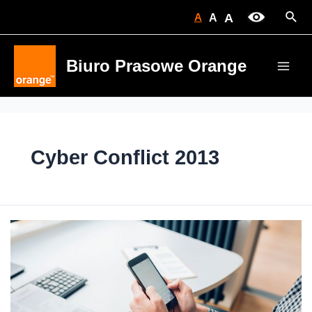
Skip
Sear
A
A
A
to
content
Biuro Prasowe Orange
Main
Men
Cyber Conflict 2013