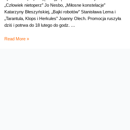
„Człowiek nietoperz” Jo Nesbo, „Miłosne konstelacje”
Katarzyny Błeszyńskiej, „Bajki robotów” Stanisława Lema i
„Tarantula, Klops i Herkules” Joanny Olech. Promocja ruszyła
dziś i potrwa do 18 lutego do godz. …
Nesbo
Read More »
i
Lem
do
wysłuchania