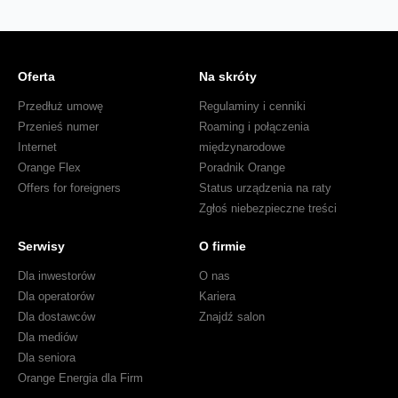
Oferta
Na skróty
Przedłuż umowę
Regulaminy i cenniki
Przenieś numer
Roaming i połączenia
Internet
międzynarodowe
Orange Flex
Poradnik Orange
Offers for foreigners
Status urządzenia na raty
Zgłoś niebezpieczne treści
Serwisy
O firmie
Dla inwestorów
O nas
Dla operatorów
Kariera
Dla dostawców
Znajdź salon
Dla mediów
Dla seniora
Orange Energia dla Firm