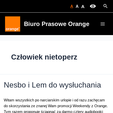
Skip
Sear
A
A
A
to
content
Biuro Prasowe Orange
Main
Men
Człowiek nietoperz
Nesbo i Lem do wysłuchania
Witam wszystkich po narciarskim urlopie i od razu zachęcam
do skorzystania ze znanej Wam promocji Weekendy z Orange.
Tym razem proponuję ściągnąć za darmo cztery audiobooki: