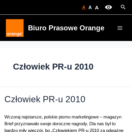
Skip
Sear
A
A
A
to
content
Biuro Prasowe Orange
Main
Men
Człowiek PR-u 2010
Człowiek PR-u 2010
Wczoraj najstarsze, polskie pismo marketingowe – magazyn
Brief przyznawało swoje doroczne nagrody. Dla nas był to
bardzo miły wieczór, bo „Człowiekiem PR-u 2010 za odważne