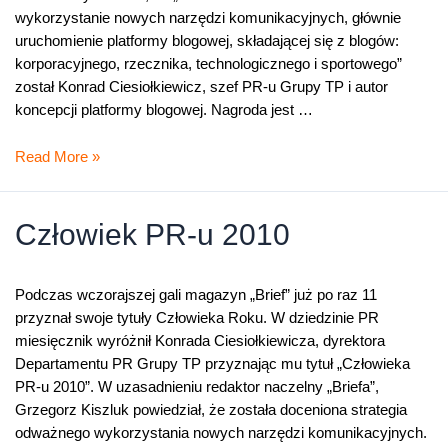
wykorzystanie nowych narzędzi komunikacyjnych, głównie
uruchomienie platformy blogowej, składającej się z blogów:
korporacyjnego, rzecznika, technologicznego i sportowego”
został Konrad Ciesiołkiewicz, szef PR-u Grupy TP i autor
koncepcji platformy blogowej. Nagroda jest …
Człowiek
Read More »
PR-
u
2010
Człowiek PR-u 2010
Podczas wczorajszej gali magazyn „Brief” już po raz 11
przyznał swoje tytuły Człowieka Roku. W dziedzinie PR
miesięcznik wyróżnił Konrada Ciesiołkiewicza, dyrektora
Departamentu PR Grupy TP przyznając mu tytuł „Człowieka
PR-u 2010”. W uzasadnieniu redaktor naczelny „Briefa”,
Grzegorz Kiszluk powiedział, że została doceniona strategia
odważnego wykorzystania nowych narzędzi komunikacyjnych.