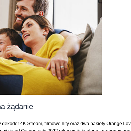
na żądanie
dekoder 4K Stream, filmowe hity oraz dwa pakiety Orange Love
lewizja od Orange cały 2022 rok rozwijała ofertę i proponowane u