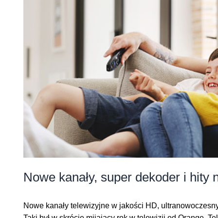
Nowe kanały, super dekoder i hity 
Nowe kanały telewizyjne w jakości HD, ultranowoczesny 
Taki był w skrócie mijający rok w telewizji od Orange. Te