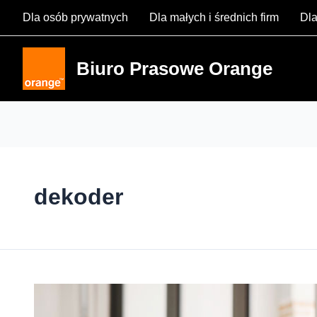
Skip
Dla osób prywatnych
Dla małych i średnich firm
Dla
to
content
Biuro Prasowe Orange
dekoder