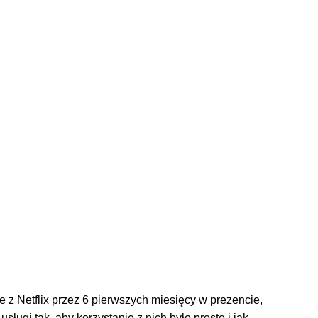
 z Netflix przez 6 pierwszych miesięcy w prezencie,
sługi tak, aby korzystanie z nich było proste i jak …