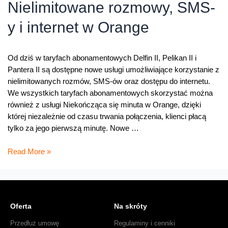
Orange
Nielimitowane rozmowy, SMS-
y i internet w Orange
Od dziś w taryfach abonamentowych Delfin II, Pelikan II i
Pantera II są dostępne nowe usługi umożliwiające korzystanie z
nielimitowanych rozmów, SMS-ów oraz dostępu do internetu.
We wszystkich taryfach abonamentowych skorzystać można
również z usługi Niekończąca się minuta w Orange, dzięki
której niezależnie od czasu trwania połączenia, klienci płacą
tylko za jego pierwszą minutę. Nowe …
Nielimitowane
Read More »
rozmowy,
SMS-
y
i
Oferta
Na skróty
internet
w
Przedłuż umowę
Regulaminy i cenniki