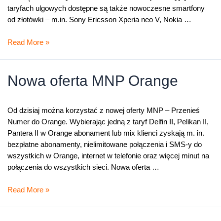
Sony
taryfach ulgowych dostępne są także nowoczesne smartfony
Xperia
od złotówki – m.in. Sony Ericsson Xperia neo V, Nokia …
T
Taryfy
Read More »
Ulgowe
w
Orange
Nowa oferta MNP Orange
Od dzisiaj można korzystać z nowej oferty MNP – Przenieś
Numer do Orange. Wybierając jedną z taryf Delfin II, Pelikan II,
Pantera II w Orange abonament lub mix klienci zyskają m. in.
bezpłatne abonamenty, nielimitowane połączenia i SMS-y do
wszystkich w Orange, internet w telefonie oraz więcej minut na
połączenia do wszystkich sieci. Nowa oferta …
Nowa
Read More »
oferta
MNP