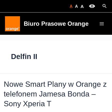
Skip
Sear
A
A
A
to
content
Biuro Prasowe Orange
Main
Men
Delfin II
Nowe Smart Plany w Orange z
telefonem Jamesa Bonda –
Sony Xperia T