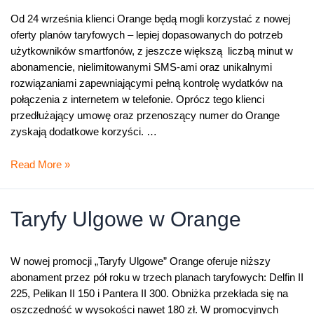
Od 24 września klienci Orange będą mogli korzystać z nowej
oferty planów taryfowych – lepiej dopasowanych do potrzeb
użytkowników smartfonów, z jeszcze większą liczbą minut w
abonamencie, nielimitowanymi SMS-ami oraz unikalnymi
rozwiązaniami zapewniającymi pełną kontrolę wydatków na
połączenia z internetem w telefonie. Oprócz tego klienci
przedłużający umowę oraz przenoszący numer do Orange
zyskają dodatkowe korzyści. …
Nowe
Read More »
Smart
Plany
w
Taryfy Ulgowe w Orange
Orange
z
telefonem
W nowej promocji „Taryfy Ulgowe” Orange oferuje niższy
Jamesa
abonament przez pół roku w trzech planach taryfowych: Delfin II
Bonda
225, Pelikan II 150 i Pantera II 300. Obniżka przekłada się na
–
oszczędność w wysokości nawet 180 zł. W promocyjnych