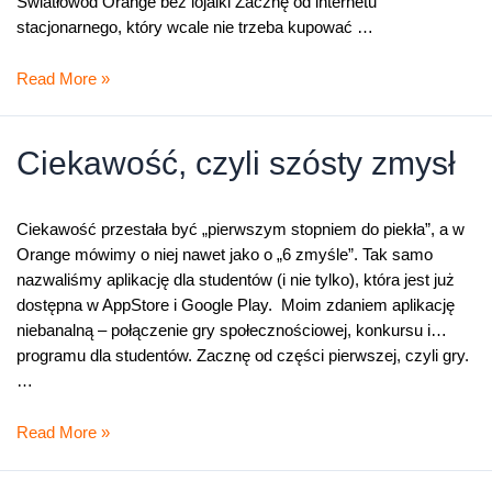
Światłowód Orange bez lojalki Zacznę od internetu
stacjonarnego, który wcale nie trzeba kupować …
Ruszył
Read More »
rok
akademicki,
dobry
Ciekawość, czyli szósty zmysł
internet
niezbędny!
Ciekawość przestała być „pierwszym stopniem do piekła”, a w
Orange mówimy o niej nawet jako o „6 zmyśle”. Tak samo
nazwaliśmy aplikację dla studentów (i nie tylko), która jest już
dostępna w AppStore i Google Play. Moim zdaniem aplikację
niebanalną – połączenie gry społecznościowej, konkursu i…
programu dla studentów. Zacznę od części pierwszej, czyli gry.
…
Ciekawość,
Read More »
czyli
szósty