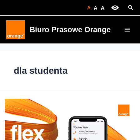
Skip
Sear
A
A
A
to
content
Biuro Prasowe Orange
Main
Men
dla studenta