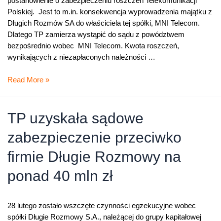
postanowienie o zabezpieczeniu roszczeń Telekomunikacji
Polskiej. Jest to m.in. konsekwencja wyprowadzenia majątku z
Długich Rozmów SA do właściciela tej spółki, MNI Telecom.
Dlatego TP zamierza wystąpić do sądu z powództwem
bezpośrednio wobec MNI Telecom. Kwota roszczeń,
wynikających z niezapłaconych należności …
TP
Read More »
wystąpi
do
sądu
TP uzyskała sądowe
przeciwko
zabezpieczenie przeciwko
MNI
Telecom,
firmie Długie Rozmowy na
właścicielowi
Długich
ponad 40 mln zł
Rozmów
28 lutego zostało wszczęte czynności egzekucyjne wobec
spółki Długie Rozmowy S.A., należącej do grupy kapitałowej