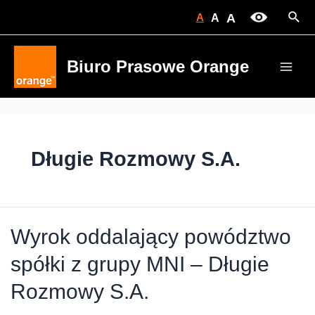
Skip
Sear
A
A
A
to
content
Biuro Prasowe Orange
Main
Men
Długie Rozmowy S.A.
Wyrok oddalający powództwo
spółki z grupy MNI – Długie
Rozmowy S.A.