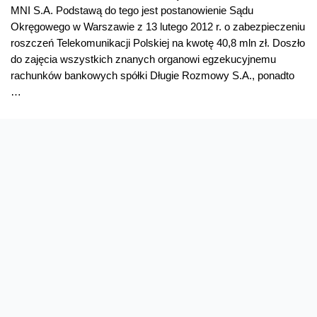
MNI S.A. Podstawą do tego jest postanowienie Sądu
Okręgowego w Warszawie z 13 lutego 2012 r. o zabezpieczeniu
roszczeń Telekomunikacji Polskiej na kwotę 40,8 mln zł. Doszło
do zajęcia wszystkich znanych organowi egzekucyjnemu
rachunków bankowych spółki Długie Rozmowy S.A., ponadto
…
TP
Read More »
uzyskała
sądowe
zabezpieczenie
przeciwko
Oferta
Na skróty
firmie
Długie
Przedłuż umowę
Regulaminy i cenniki
Rozmowy
Przenieś numer
Roaming i połączenia
na
Internet
międzynarodowe
ponad
Orange Flex
Poradnik Orange
40
Offers for foreigners
Status urządzenia na raty
mln
Zgłoś niebezpieczne treści