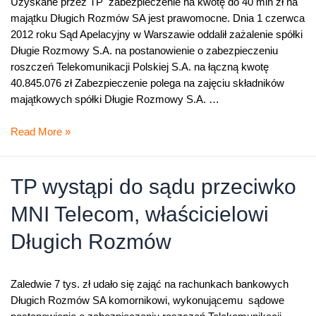
Uzyskane przez TP zabezpieczenie na kwotę do 40 mln zł na
S.A.
majątku Długich Rozmów SA jest prawomocne. Dnia 1 czerwca
2012 roku Sąd Apelacyjny w Warszawie oddalił zażalenie spółki
Długie Rozmowy S.A. na postanowienie o zabezpieczeniu
roszczeń Telekomunikacji Polskiej S.A. na łączną kwotę
40.845.076 zł Zabezpieczenie polega na zajęciu składników
majątkowych spółki Długie Rozmowy S.A. …
ąd
Read More »
apelacyjny
oddalił
zażalenie
TP wystąpi do sądu przeciwko
spółki
MNI Telecom, właścicielowi
z
grupy
Długich Rozmów
MNI
–
Długie
Zaledwie 7 tys. zł udało się zająć na rachunkach bankowych
Rozmowy
Długich Rozmów SA komornikowi, wykonującemu sądowe
S.A.