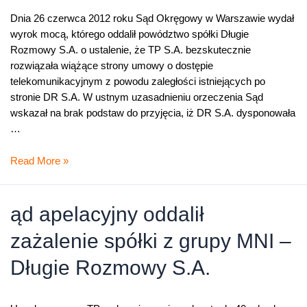
Dnia 26 czerwca 2012 roku Sąd Okręgowy w Warszawie wydał
wyrok mocą, którego oddalił powództwo spółki Długie
Rozmowy S.A. o ustalenie, że TP S.A. bezskutecznie
rozwiązała wiążące strony umowy o dostępie
telekomunikacyjnym z powodu zaległości istniejących po
stronie DR S.A. W ustnym uzasadnieniu orzeczenia Sąd
wskazał na brak podstaw do przyjęcia, iż DR S.A. dysponowała
…
Wyrok
Read More »
oddalający
powództwo
spółki
ąd apelacyjny oddalił
z
zażalenie spółki z grupy MNI –
grupy
MNI
Długie Rozmowy S.A.
–
Długie
Rozmowy