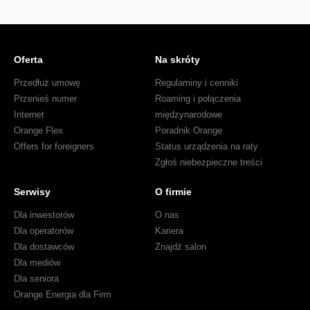
Polski
Oferta
Na skróty
Przedłuż umowę
Regulaminy i cenniki
Przenieś numer
Roaming i połączenia
Internet
międzynarodowe
Orange Flex
Poradnik Orange
Offers for foreigners
Status urządzenia na raty
Zgłoś niebezpieczne treści
Serwisy
O firmie
Dla inwestorów
O nas
Dla operatorów
Kariera
Dla dostawców
Znajdź salon
Dla mediów
Dla seniora
Orange Energia dla Firm