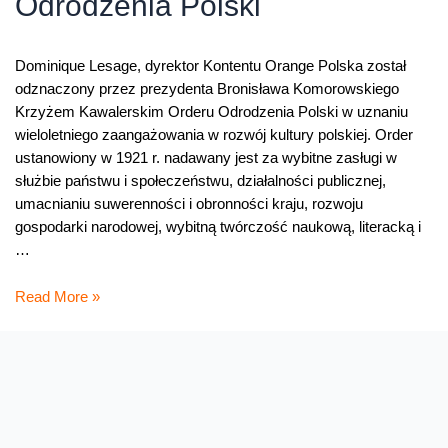
Odrodzenia Polski
Dominique Lesage, dyrektor Kontentu Orange Polska został
odznaczony przez prezydenta Bronisława Komorowskiego
Krzyżem Kawalerskim Orderu Odrodzenia Polski w uznaniu
wieloletniego zaangażowania w rozwój kultury polskiej. Order
ustanowiony w 1921 r. nadawany jest za wybitne zasługi w
służbie państwu i społeczeństwu, działalności publicznej,
umacnianiu suwerenności i obronności kraju, rozwoju
gospodarki narodowej, wybitną twórczość naukową, literacką i
…
Dominique
Read More »
Lesage
odznaczony
Krzyżem
Kawalerskim
Orderu
Odrodzenia