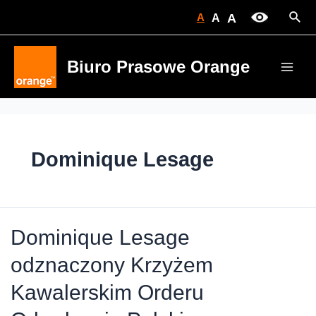
Skip
Sear
A
A
A
to
content
Biuro Prasowe Orange
Main
Men
Dominique Lesage
Dominique Lesage
odznaczony Krzyżem
Kawalerskim Orderu