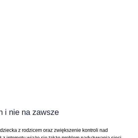
 i nie na zawsze
dziecka z rodzicem oraz zwiększenie kontroli nad
ż z internetu wiąże się także problem nadużywania sieci,