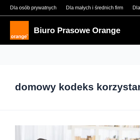
Skip
Dla osób prywatnych
Dla małych i średnich firm
Dla
to
content
Biuro Prasowe Orange
domowy kodeks korzystani