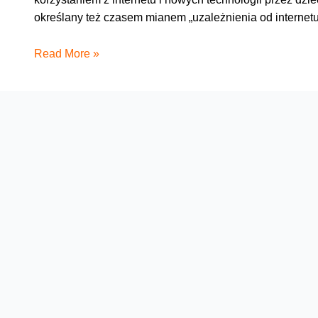
określany też czasem mianem „uzależnienia od internet
Okiem
Read More »
mamy:
kodeks
domowy
korzystania
z
mediów
cyfrowych
–
nie
jeden
i
nie
na
zawsze