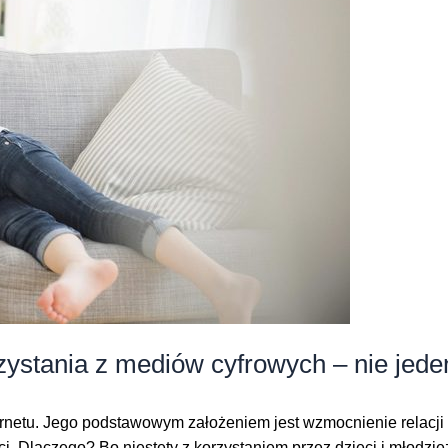
tania z mediów cyfrowych – nie jeden
rnetu. Jego podstawowym założeniem jest wzmocnienie relacji 
ci. Dlaczego? Bo niestety z korzystaniem przez dzieci i młodzie