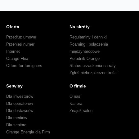
Oferta
Na skróty
Przedłuż umowę
Regulaminy i cenniki
Przenieś numer
Roaming i połączenia
Internet
międzynarodowe
Orange Flex
Poradnik Orange
Offers for foreigners
Status urządzenia na raty
Zgłoś niebezpieczne treści
Serwisy
O firmie
Dla inwestorów
O nas
Dla operatorów
Kariera
Dla dostawców
Znajdź salon
Dla mediów
Dla seniora
Orange Energia dla Firm