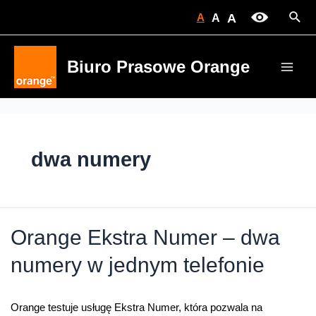
Skip
Sear
A
A
A
to
content
Biuro Prasowe Orange
Main
Men
dwa numery
Orange Ekstra Numer – dwa
numery w jednym telefonie
Orange testuje usługę Ekstra Numer, która pozwala na