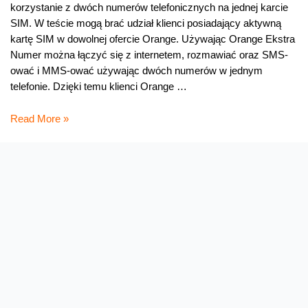
korzystanie z dwóch numerów telefonicznych na jednej karcie
SIM. W teście mogą brać udział klienci posiadający aktywną
kartę SIM w dowolnej ofercie Orange. Używając Orange Ekstra
Numer można łączyć się z internetem, rozmawiać oraz SMS-
ować i MMS-ować używając dwóch numerów w jednym
telefonie. Dzięki temu klienci Orange …
Orange
Read More »
Ekstra
Numer
–
dwa
numery
w
jednym
telefonie