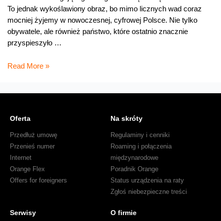
To jednak wykoślawiony obraz, bo mimo licznych wad coraz
mocniej żyjemy w nowoczesnej, cyfrowej Polsce. Nie tylko
obywatele, ale również państwo, które ostatnio znacznie
przyspieszyło …
Nadchodzi
Read More »
e-
państwo
Oferta
Na skróty
Przedłuż umowę
Regulaminy i cenniki
Przenieś numer
Roaming i połączenia
Internet
międzynarodowe
Orange Flex
Poradnik Orange
Offers for foreigners
Status urządzenia na raty
Zgłoś niebezpieczne treści
Serwisy
O firmie