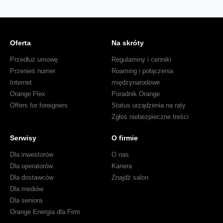
Oferta
Na skróty
Przedłuż umowę
Regulaminy i cenniki
Przenieś numer
Roaming i połączenia
Internet
międzynarodowe
Orange Flex
Poradnik Orange
Offers for foreigners
Status urządzenia na raty
Zgłoś niebezpieczne treści
Serwisy
O firmie
Dla inwestorów
O nas
Dla operatorów
Kariera
Dla dostawców
Znajdź salon
Dla mediów
Dla seniora
Orange Energia dla Firm