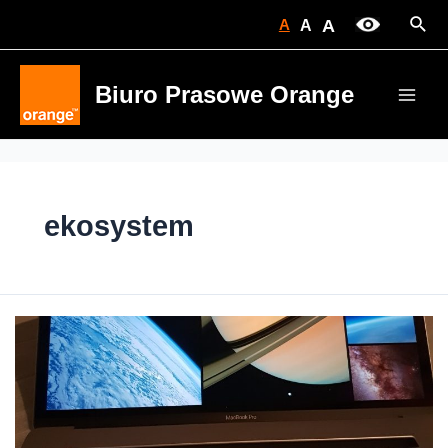
Skip
Sear
A
A
A
to
content
Biuro Prasowe Orange
Main
Men
ekosystem