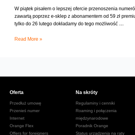
W piątek pisałem o lepszej ofercie przenoszenia numeró
zawartą poprzez e-sklep z abonamentem od 59 zł premi
tylko do 26 lutego dokładamy do tego możliwość …
Kod
Read More »
zakupowy
i
tańszy
telefon
Oferta
Na skróty
Przedłuż umowę
Regulaminy i cenniki
Przenieś numer
Roaming i połączenia
Internet
międzynarodowe
Orange Flex
Poradnik Orange
Offers for foreigners
Status urządzenia na raty