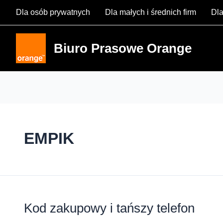
Skip
Dla osób prywatnych
Dla małych i średnich firm
Dla
to
content
Biuro Prasowe Orange
EMPIK
Kod zakupowy i tańszy telefon