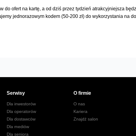
w do ofert na kartę, a od dziś przez tydzień atrakcyjniejsza
ujemy jednorazowym kodem (50-200 zł) do wykorzystania na d
Serwisy
O firmie
Dla inwestorów
O nas
Dla operatorów
Kariera
Dla dostawców
Znajdź salon
Dla mediów
Dla seniora