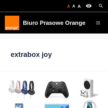
Skip
Sear
A
A
A
to
content
Biuro Prasowe Orange
Main
Men
extrabox joy