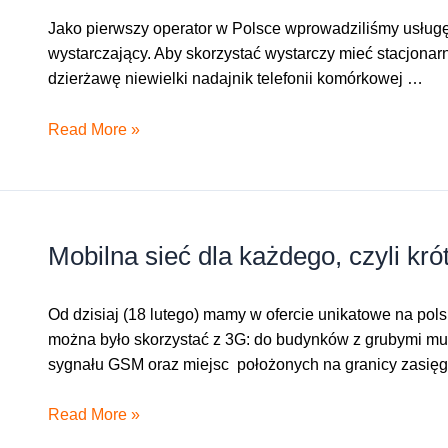
Jako pierwszy operator w Polsce wprowadziliśmy usługę „
wystarczający. Aby skorzystać wystarczy mieć stacjonarn
dzierżawę niewielki nadajnik telefonii komórkowej …
Lepszy
Read More »
zasięg
Orange
wewnątrz
budynków
Mobilna sieć dla każdego, czyli kró
Od dzisiaj (18 lutego) mamy w ofercie unikatowe na pols
można było skorzystać z 3G: do budynków z grubymi mur
sygnału GSM oraz miejsc położonych na granicy zasię
Mobilna
Read More »
sieć