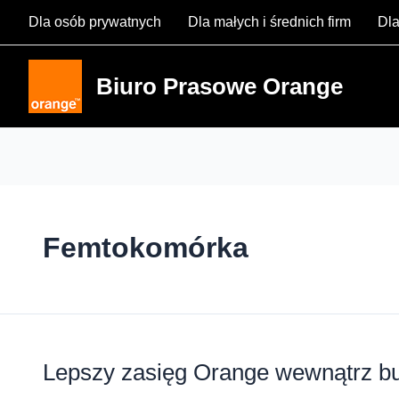
Skip
Dla osób prywatnych
Dla małych i średnich firm
Dla
to
content
Biuro Prasowe Orange
Femtokomórka
Lepszy zasięg Orange wewnątrz 