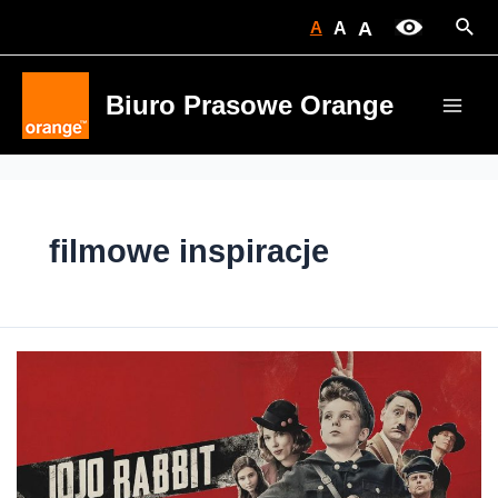
Skip
Sear
A
A
A
to
content
Biuro Prasowe Orange
Main
Men
filmowe inspiracje