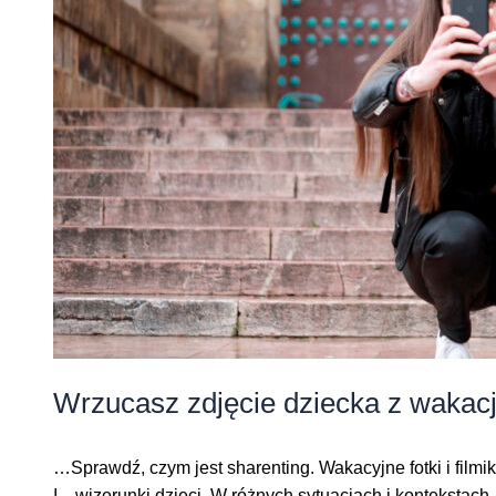
Wrzucasz zdjęcie dziecka z wakacji
…Sprawdź, czym jest sharenting. Wakacyjne fotki i filmik
I…wizerunki dzieci. W różnych sytuacjach i kontekstach.