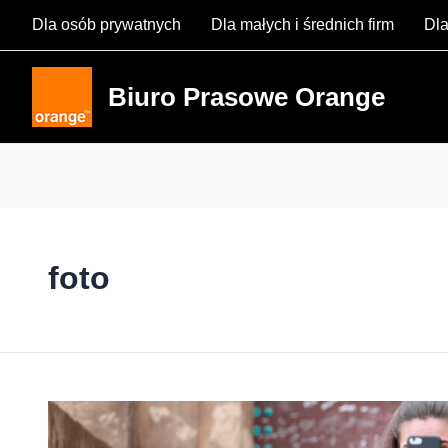
Skip
Dla osób prywatnych
Dla małych i średnich firm
Dla
to
content
Biuro Prasowe Orange
foto