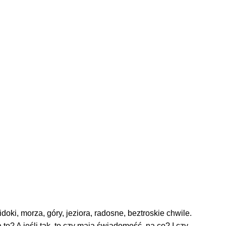
oki, morza, góry, jeziora, radosne, beztroskie chwile.
to? A jeśli tak, to czy mają świadomość, na co? I czy …