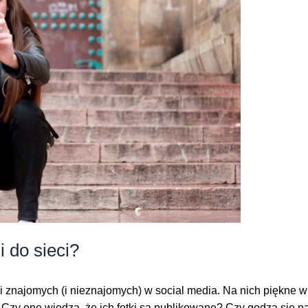
 do sieci?
i znajomych (i nieznajomych) w social media. Na nich piękne wid
 Czy one wiedzą, że ich fotki są publikowane? Czy godzą się na 