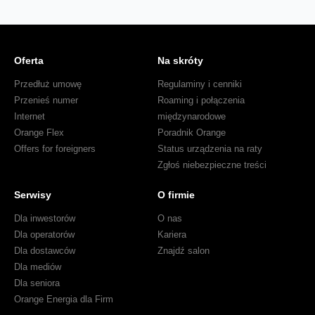
Oferta
Na skróty
Przedłuż umowę
Regulaminy i cenniki
Przenieś numer
Roaming i połączenia
Internet
międzynarodowe
Orange Flex
Poradnik Orange
Offers for foreigners
Status urządzenia na raty
Zgłoś niebezpieczne treści
Serwisy
O firmie
Dla inwestorów
O nas
Dla operatorów
Kariera
Dla dostawców
Znajdź salon
Dla mediów
Dla seniora
Orange Energia dla Firm