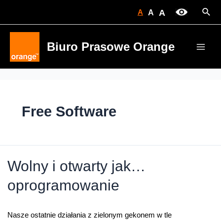
Skip
Sear
A
A
A
to
content
Biuro Prasowe Orange
Main
Men
Free Software
Wolny i otwarty jak…
oprogramowanie
Nasze ostatnie działania z zielonym gekonem w tle