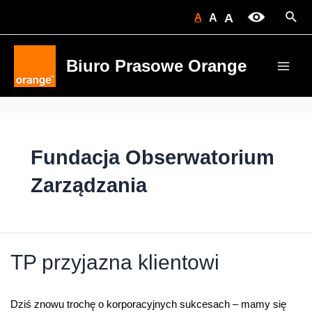
Skip
Sear
A
A
A
to
content
Biuro Prasowe Orange
Main
Men
Fundacja Obserwatorium
Zarządzania
TP przyjazna klientowi
Dziś znowu trochę o korporacyjnych sukcesach – mamy się