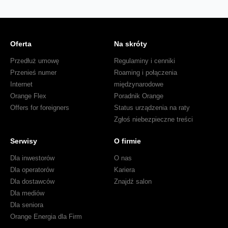
Oferta
Na skróty
Przedłuż umowę
Regulaminy i cenniki
Przenieś numer
Roaming i połączenia
Internet
międzynarodowe
Orange Flex
Poradnik Orange
Offers for foreigners
Status urządzenia na raty
Zgłoś niebezpieczne treści
Serwisy
O firmie
Dla inwestorów
O nas
Dla operatorów
Kariera
Dla dostawców
Znajdź salon
Dla mediów
Dla seniora
Orange Energia dla Firm