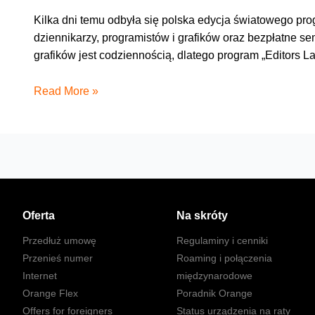
Kilka dni temu odbyła się polska edycja światowego pr
dziennikarzy, programistów i grafików oraz bezpłatne se
grafików jest codziennością, dlatego program „Editors La
Polska
Read More »
edycja
„Editors
Lab”
Oferta
Na skróty
Przedłuż umowę
Regulaminy i cenniki
Przenieś numer
Roaming i połączenia
Internet
międzynarodowe
Orange Flex
Poradnik Orange
Offers for foreigners
Status urządzenia na raty