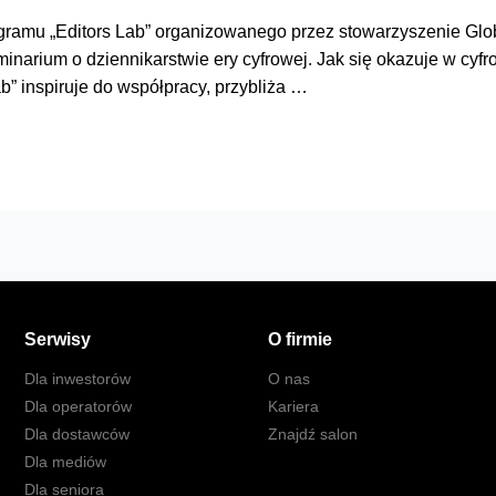
ogramu „Editors Lab” organizowanego przez stowarzyszenie Glob
minarium o dziennikarstwie ery cyfrowej. Jak się okazuje w cyf
b” inspiruje do współpracy, przybliża …
Serwisy
O firmie
Dla inwestorów
O nas
Dla operatorów
Kariera
Dla dostawców
Znajdź salon
Dla mediów
Dla seniora