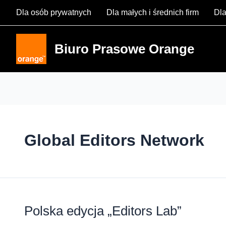
Skip
Dla osób prywatnych
Dla małych i średnich firm
Dla
to
content
Biuro Prasowe Orange
Global Editors Network
Polska edycja „Editors Lab”