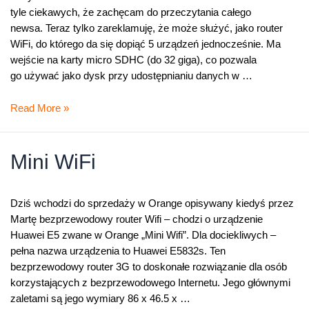
tyle ciekawych, że zachęcam do przeczytania całego
newsa. Teraz tylko zareklamuję, że może służyć, jako router
WiFi, do którego da się dopiąć 5 urządzeń jednocześnie. Ma
wejście na karty micro SDHC (do 32 giga), co pozwala
go używać jako dysk przy udostępnianiu danych w …
Taki
Read More »
sprytny,
mały
modem
Mini WiFi
Dziś wchodzi do sprzedaży w Orange opisywany kiedyś przez
Martę bezprzewodowy router Wifi – chodzi o urządzenie
Huawei E5 zwane w Orange „Mini Wifi”. Dla dociekliwych –
pełna nazwa urządzenia to Huawei E5832s. Ten
bezprzewodowy router 3G to doskonałe rozwiązanie dla osób
korzystających z bezprzewodowego Internetu. Jego głównymi
zaletami są jego wymiary 86 x 46.5 x …