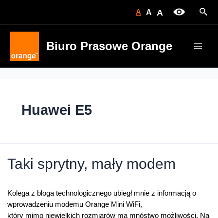
Skip
Sear
A
A
A
to
content
Biuro Prasowe Orange
Main
Men
Huawei E5
Taki sprytny, mały modem
Kolega z bloga technologicznego ubiegł mnie z informacją o
wprowadzeniu modemu Orange Mini WiFi,
który mimo niewielkich rozmiarów ma mnóstwo możliwości. Na