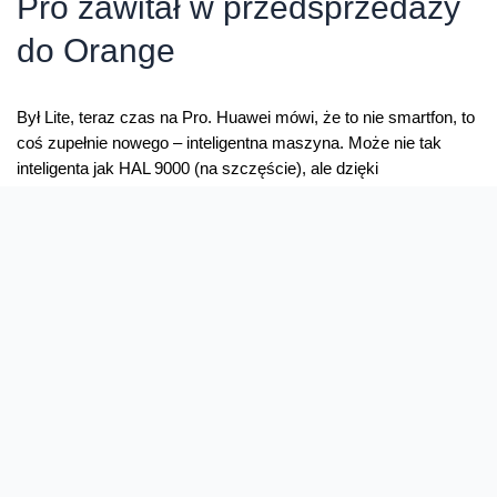
Pro zawitał w przedsprzedaży
do Orange
Był Lite, teraz czas na Pro. Huawei mówi, że to nie smartfon, to
coś zupełnie nowego – inteligentna maszyna. Może nie tak
inteligenta jak HAL 9000 (na szczęście), ale dzięki
zastosowaniu procesora Kirin 970, który obok dwóch
czterordzeniowych segmentów, ma także wbudowany NPU,
ma on posiadać kilka ciekawych możliwości. NPU to skrót od
Neural Processing …
Huawei
Read More »
Mate
10
tym
razem
Oferta
Na skróty
Pro
zawitał
Przedłuż umowę
Regulaminy i cenniki