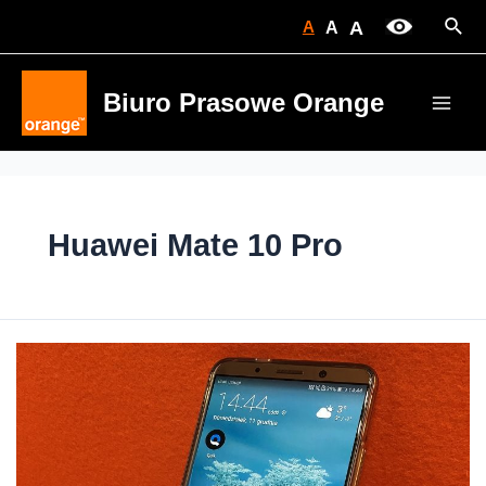
Skip
Sear
A
A
A
to
content
Biuro Prasowe Orange
Main
Men
Huawei Mate 10 Pro