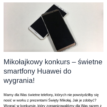
Pro
do
zgarnięcia
w
konkursie!
Mikołajkowy konkurs – świetne
smartfony Huawei do
wygrania!
Mamy dla Was świetne telefony, których nie powstydziłby się
nosić w worku z prezentami Święty Mikołaj. Jak je zdobyć?
Wygrać w konkursie, który zorganizowaliśmy dla Was razem z