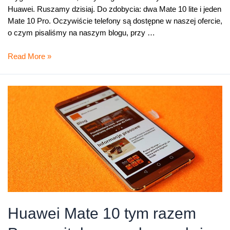
Huawei. Ruszamy dzisiaj. Do zdobycia: dwa Mate 10 lite i jeden
Mate 10 Pro. Oczywiście telefony są dostępne w naszej ofercie,
o czym pisaliśmy na naszym blogu, przy …
Mikołajkowy
Read More »
konkurs
–
świetne
smartfony
Huawei
do
wygrania!
Huawei Mate 10 tym razem