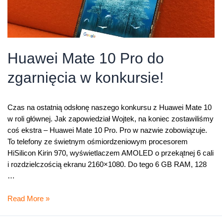
Huawei Mate 10 Pro do
zgarnięcia w konkursie!
Czas na ostatnią odsłonę naszego konkursu z Huawei Mate 10
w roli głównej. Jak zapowiedział Wojtek, na koniec zostawiliśmy
coś ekstra – Huawei Mate 10 Pro. Pro w nazwie zobowiązuje.
To telefony ze świetnym ośmiordzeniowym procesorem
HiSilicon Kirin 970, wyświetlaczem AMOLED o przekątnej 6 cali
i rozdzielczością ekranu 2160×1080. Do tego 6 GB RAM, 128
…
Huawei
Read More »
Mate
10