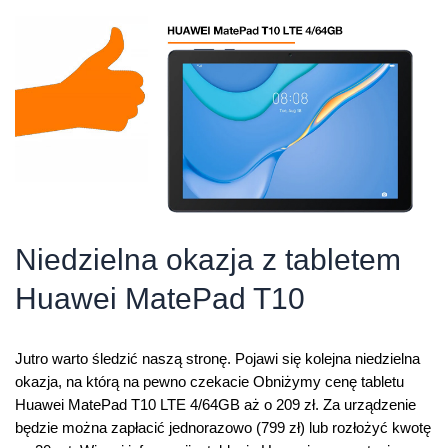
T10
tańszy
w
niedzielę
Niedzielna okazja z tabletem
Huawei MatePad T10
Jutro warto śledzić naszą stronę. Pojawi się kolejna niedzielna
okazja, na którą na pewno czekacie Obniżymy cenę tabletu
Huawei MatePad T10 LTE 4/64GB aż o 209 zł. Za urządzenie
będzie można zapłacić jednorazowo (799 zł) lub rozłożyć kwotę