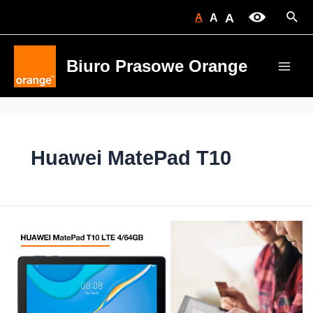
Skip
Sear
A
A
A
to
content
Biuro Prasowe Orange
Main
Men
Huawei MatePad T10