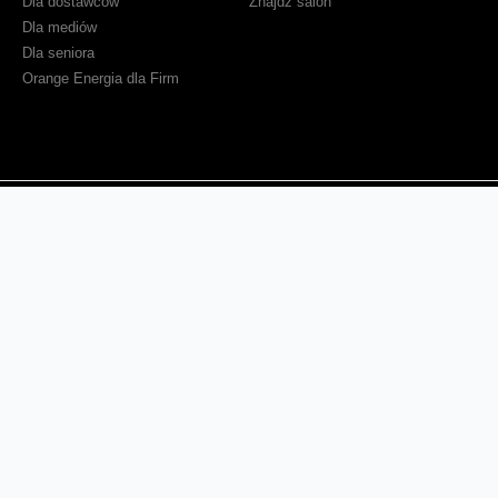
Dla dostawców
Znajdź salon
Dla mediów
Dla seniora
Orange Energia dla Firm
Sprawdź mapę zasięgu
Kontakt
Ważne komunikaty
Regulamin serwisu
Warunki zakupów
Ochrona danych osobowych