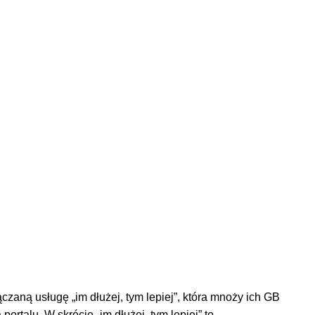
aną usługę „im dłużej, tym lepiej”, która mnoży ich GB
ortalu. W skrócie „im dłużej, tym lepiej” to …