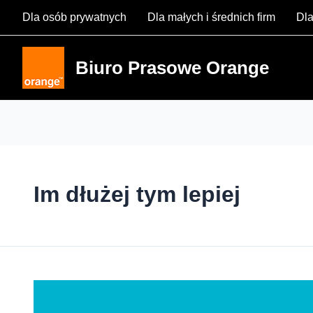
Skip
Dla osób prywatnych
Dla małych i średnich firm
Dla
to
content
Biuro Prasowe Orange
Im dłużej tym lepiej