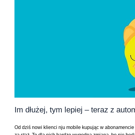
Im dłużej, tym lepiej – teraz z auto
Od dziś nowi klienci nju mobile kupując w abonamencie 
za staż. To dla nich bardzo wygodna zmiana, bo nie będą 