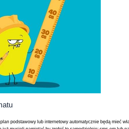
matu
plan podstawowy lub internetowy automatycznie będą mieć włącz
już musieli pamiętać by zrobić to samodzielnie: sms-em lub na p