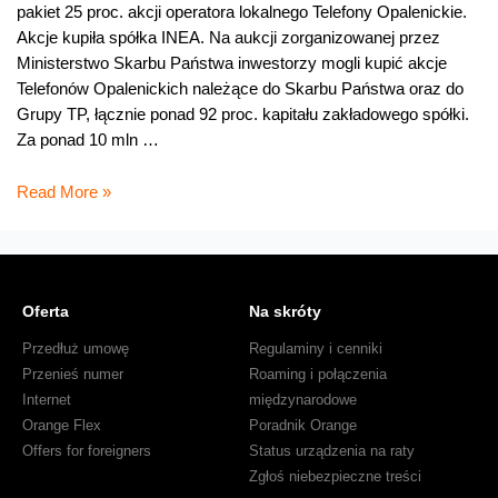
pakiet 25 proc. akcji operatora lokalnego Telefony Opalenickie.
Akcje kupiła spółka INEA. Na aukcji zorganizowanej przez
Ministerstwo Skarbu Państwa inwestorzy mogli kupić akcje
Telefonów Opalenickich należące do Skarbu Państwa oraz do
Grupy TP, łącznie ponad 92 proc. kapitału zakładowego spółki.
Za ponad 10 mln …
Grupa
Read More »
TP
sprzedała
akcje
Telefonów
Oferta
Na skróty
Opalenickich
Przedłuż umowę
Regulaminy i cenniki
Przenieś numer
Roaming i połączenia
Internet
międzynarodowe
Orange Flex
Poradnik Orange
Offers for foreigners
Status urządzenia na raty
Zgłoś niebezpieczne treści