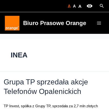
Skip
Sear
A
A
A
to
content
Biuro Prasowe Orange
Main
Men
INEA
Grupa TP sprzedała akcje
Telefonów Opalenickich
TP Invest, spółka z Grupy TP, sprzedała za 2,7 mln złotych