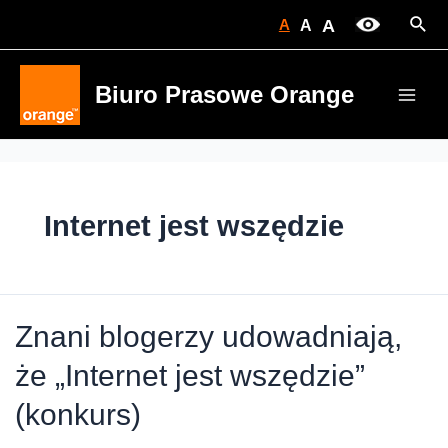
Skip
Sear
A
A
A
to
content
Biuro Prasowe Orange
Main
Men
Internet jest wszędzie
Znani blogerzy udowadniają,
że „Internet jest wszędzie”
(konkurs)