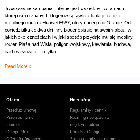
Trwa właśnie kampania „Internet jest wszędzie”, w ramach
której ośmiu znanych blogerów sprawdza funkcjonalności
mobilnego routera Huawei E587, otrzymanego od Orange. Od
poniedziałku co dwa dni inny bloger opisuje na swoim blogu, w
jakich okolicznościach i w jaki sposób przydaje mu się mobilny
router. Plaża nad Wisłą, poligon wojskowy, kawiarnia, budowa,
dach wieżowca – to tylko …
Znani
Read More »
blogerzy
udowadniają,
że
„Internet
Oferta
Na skróty
jest
wszędzie”
Przedłuż umowę
Regulaminy i cenniki
(konkurs)
Przenieś numer
Roaming i połączenia
Internet
międzynarodowe
Orange Flex
Poradnik Orange
Offers for foreigners
Status urządzenia na raty