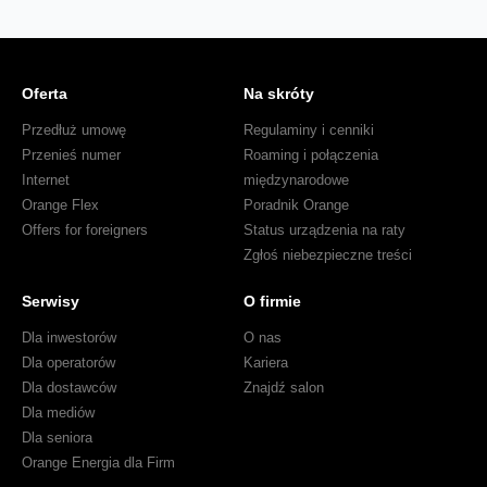
Oferta
Na skróty
Przedłuż umowę
Regulaminy i cenniki
Przenieś numer
Roaming i połączenia
Internet
międzynarodowe
Orange Flex
Poradnik Orange
Offers for foreigners
Status urządzenia na raty
Zgłoś niebezpieczne treści
Serwisy
O firmie
Dla inwestorów
O nas
Dla operatorów
Kariera
Dla dostawców
Znajdź salon
Dla mediów
Dla seniora
Orange Energia dla Firm