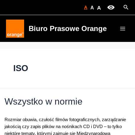
Skip
Sear
A
A
A
to
content
Biuro Prasowe Orange
Main
Men
ISO
Wszystko w normie
Rozmiar obuwia, czułość filmów fotograficznych, zarządzanie
jakością czy zapis plików na nośnikach CD i DVD – to tylko
niektóre tematy, którymi zajmuje się Międzynarodowa