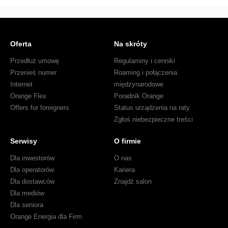
czerpie
satysfakcję?
Oferta
Na skróty
Przedłuż umowę
Regulaminy i cenniki
Przenieś numer
Roaming i połączenia
Internet
międzynarodowe
Orange Flex
Poradnik Orange
Offers for foreigners
Status urządzenia na raty
Zgłoś niebezpieczne treści
Serwisy
O firmie
Dla inwestorów
O nas
Dla operatorów
Kariera
Dla dostawców
Znajdź salon
Dla mediów
Dla seniora
Orange Energia dla Firm