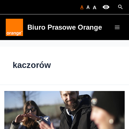
Skip
Sear
A
A
A
to
content
Biuro Prasowe Orange
Main
Men
kaczorów