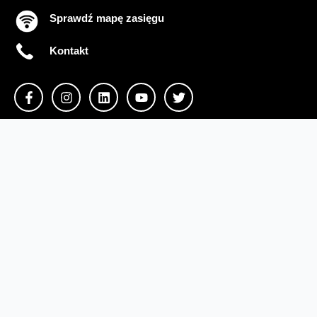
Sprawdź mapę zasięgu
Kontakt
Ważne komunikaty
Regulamin serwisu
Warunki zakupów
Ochrona danych osobowych
Polityka prywatności
Zmień ustawienia cookies
Sieć#1
Inwestycje dofinansowane z UE
Nieruchomości Orange
Multibox
Odpowiedzialny biznes
Fundacja Orange
Telefon domowy
Dbam o bliskich
Razem dla planety
Razem w sieci
Program Re
Tłumacz języka migowego
Confort+
© 2026 Orange Polska S.A. Wszystkie prawa zastrzeżone.