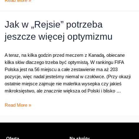
Read More »
ograna
–
wszyscy
Jak w „Rejsie” potrzeba
odetchnęli
jeszcze więcej optymizmu
z
ulgą
A teraz, na kilka godzin przed meczem z Kanadą, obiecane
kilka słów dlaczego trzeba być optymistą. W rankingu FIFA
Polska jest na 56 miejscu a całe zestawienie ma aż 203
pozycje, więc nadal jesteśmy niemal w czołówce. (Przy okazji
ostatnie miejsce zajmuje nie maleńka wysepka czy jakieś
mikroksięstwo, ale znacznie większa od Polski i blisko …
Jak
Read More »
w
„Rejsie”
potrzeba
jeszcze
Oferta
Na skróty