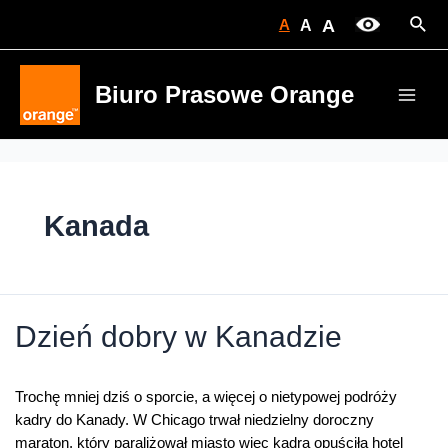
Skip
Sear
A
A
A
to
content
Biuro Prasowe Orange
Main
Men
Kanada
Dzień dobry w Kanadzie
Trochę mniej dziś o sporcie, a więcej o nietypowej podróży
kadry do Kanady. W Chicago trwał niedzielny doroczny
maraton, który paraliżował miasto więc kadra opuściła hotel