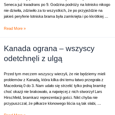
Seneca już kwadrans po 9. Godzina podróży na lotnisko nikogo
nie dziwiła, zdziwiło za to wszystkich, że po przyjeździe na
jakieś peryferie lotniska brama była zamknięta i po kkrótkiej …
Dzień
Read More »
dobry
w
Kanadzie
Kanada ograna – wszyscy
odetchnęli z ulgą
Przed tym meczem wszyscy wierzyli, że nie będziemy mieli
problemów z Kanadą, która kilka dni temu łatwo przegrała z
Macedonią 0 do 3. Nam udało się strzelić tylko jedną bramkę
choć okazji nie brakowało, a najwięcej z nich stworzył Lars
Hirschfeld, bramkarz reprezentacji gości. Nikt chyba nie
przypuszczał, że piłkarze klonowego liścia są tak słabi, …
Kanada