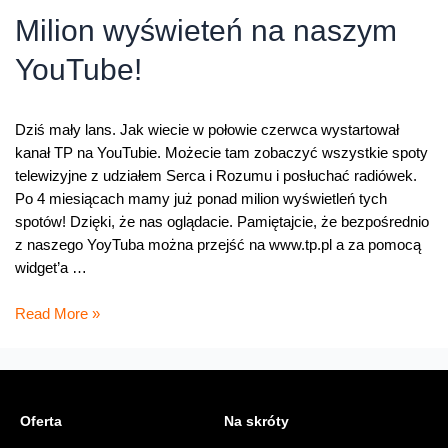
klientów
Milion wyświeteń na naszym
Orange
YouTube!
Dziś mały lans. Jak wiecie w połowie czerwca wystartował
kanał TP na YouTubie. Możecie tam zobaczyć wszystkie spoty
telewizyjne z udziałem Serca i Rozumu i posłuchać radiówek.
Po 4 miesiącach mamy już ponad milion wyświetleń tych
spotów! Dzięki, że nas oglądacie. Pamiętajcie, że bezpośrednio
z naszego YoyTuba można przejść na www.tp.pl a za pomocą
widget’a …
Milion
Read More »
wyświeteń
na
naszym
YouTube!
Oferta
Na skróty