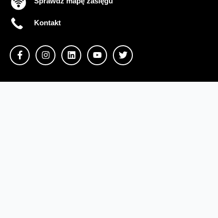
Sprawdź mapę zasięgu
Kontakt
Ważne komunikaty
Regulamin serwisu
Warunki zakupów
Ochrona danych osobowych
Polityka prywatności
Zmień ustawienia cookies
Sieć#1
Inwestycje dofinansowane z UE
Nieruchomości Orange
Multibox
Odpowiedzialny biznes
Fundacja Orange
Telefon domowy
Dbam o bliskich
Razem dla planety
Razem w sieci
Program Re
Tłumacz języka migowego
Confort+
© 2026 Orange Polska S.A. Wszystkie prawa zastrzeżone.