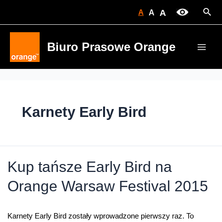
Skip
Sear
A
A
A
to
content
Biuro Prasowe Orange
Main
Men
Karnety Early Bird
Kup tańsze Early Bird na
Orange Warsaw Festival 2015
Karnety Early Bird zostały wprowadzone pierwszy raz. To