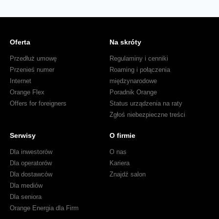
Oferta
Na skróty
Przedłuż umowę
Regulaminy i cenniki
Przenieś numer
Roaming i połączenia
Internet
międzynarodowe
Orange Flex
Poradnik Orange
Offers for foreigners
Status urządzenia na raty
Zgłoś niebezpieczne treści
Serwisy
O firmie
Dla inwestorów
O nas
Dla operatorów
Kariera
Dla dostawców
Znajdź salon
Dla mediów
Dla seniora
Orange Energia dla Firm