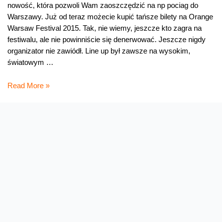
nowość, która pozwoli Wam zaoszczędzić na np pociag do
Warszawy. Już od teraz możecie kupić tańsze bilety na Orange
Warsaw Festival 2015. Tak, nie wiemy, jeszcze kto zagra na
festiwalu, ale nie powinniście się denerwować. Jeszcze nigdy
organizator nie zawiódł. Line up był zawsze na wysokim,
światowym …
Kup
Read More »
tańsze
Early
Bird
na
Orange
Warsaw
Festival
2015