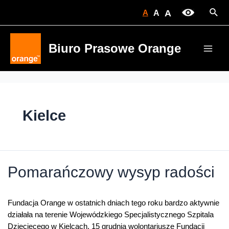
Skip
Sear
A
A
A
to
content
Biuro Prasowe Orange
Main
Men
Kielce
Pomarańczowy wysyp radości
Fundacja Orange w ostatnich dniach tego roku bardzo aktywnie
działała na terenie Wojewódzkiego Specjalistycznego Szpitala
Dziecięcego w Kielcach. 15 grudnia wolontariusze Fundacji