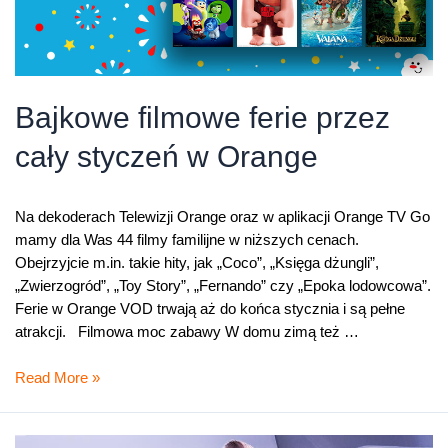
Bajkowe filmowe ferie przez
cały styczeń w Orange
Na dekoderach Telewizji Orange oraz w aplikacji Orange TV Go
mamy dla Was 44 filmy familijne w niższych cenach.
Obejrzyjcie m.in. takie hity, jak „Coco”, „Księga dżungli”,
„Zwierzogród”, „Toy Story”, „Fernando” czy „Epoka lodowcowa”.
Ferie w Orange VOD trwają aż do końca stycznia i są pełne
atrakcji. Filmowa moc zabawy W domu zimą też …
Bajkowe
Read More »
filmowe
ferie
przez