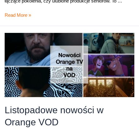
łączące pokolenia, czy ulubione produkcje seniorów. To …
Familijny
Read More »
konkurs
–
zapraszamy
Listopadowe nowości w
Orange VOD