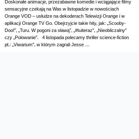
Doskonałe animacje, przezabawne komedie i wciągające filmy
sensacyjne czekają na Was w listopadzie w nowościach
Orange VOD – usłudze na dekoderach Telewizji Orange i w
aplikacji Orange TV Go. Obejrzyjcie takie hity, jak: „Scooby-
Doo!”, „Turu. W pogoni za sławą”, „#tuiteraz”, „Nieobliczalny”
czy „Polowanie”. 4 listopada polecamy thriller science-fiction
pt.: „Viwarium”, w którym zagrali Jesse …
Listopadowe
Read More »
nowości
w
Orange
VOD
Oferta
Na skróty
Przedłuż umowę
Regulaminy i cenniki
Przenieś numer
Roaming i połączenia
Internet
międzynarodowe
Orange Flex
Poradnik Orange
Offers for foreigners
Status urządzenia na raty
Zgłoś niebezpieczne treści