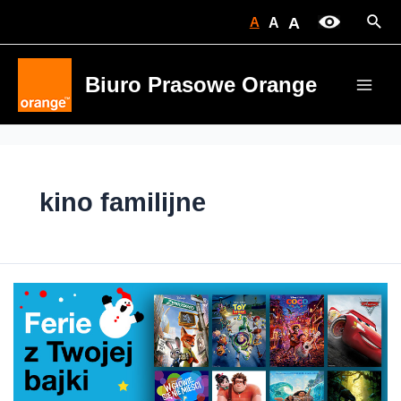
Skip
Sear
A
A
A
to
content
Biuro Prasowe Orange
Main
Men
kino familijne