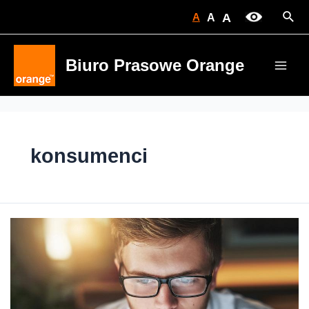
Skip
Sear
A
A
A
to
content
Biuro Prasowe Orange
Main
Men
konsumenci