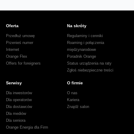
Oferta
Na skróty
Przedłuż umowę
Regulaminy i cenniki
Przenieś numer
Roaming i połączenia
Internet
międzynarodowe
Orange Flex
Poradnik Orange
Offers for foreigners
Status urządzenia na raty
Zgłoś niebezpieczne treści
Serwisy
O firmie
Dla inwestorów
O nas
Dla operatorów
Kariera
Dla dostawców
Znajdź salon
Dla mediów
Dla seniora
Orange Energia dla Firm