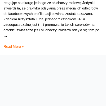
reagując na skargę jednego ze słuchaczy radiowej Jedynki,
stwierdziła, że praktyka odsyłania przez media ich odbiorców
do facebookowych profili stacji powinna zostać zakazana.
Zdaniem Krzysztofa Lufta, jednego z członków KRRiT:
„niedopuszczalne jest (…) promowanie takich serwisów na
antenie, zwłaszcza jeśli słuchaczy i widzów odsyła się tam po
…
Bez
Read More »
Facebooka
w
mediach?