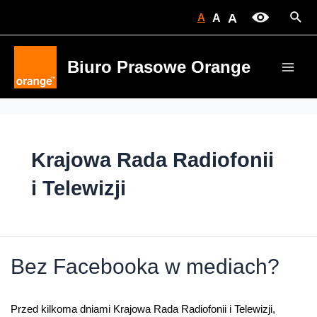
Skip
Sear
A
A
A
to
content
Biuro Prasowe Orange
Main
Men
Krajowa Rada Radiofonii
i Telewizji
Bez Facebooka w mediach?
Przed kilkoma dniami Krajowa Rada Radiofonii i Telewizji,